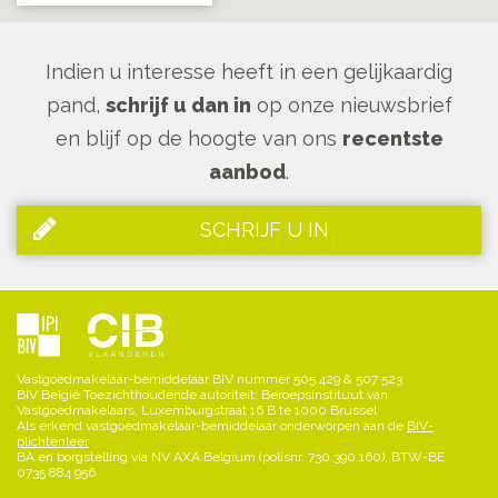
Indien u interesse heeft in een gelijkaardig
pand,
schrijf u dan in
op onze nieuwsbrief
en blijf op de hoogte van ons
recentste
aanbod
.
SCHRIJF U IN
Vastgoedmakelaar-bemiddelaar BIV nummer 505 429 & 507 523
BIV België Toezichthoudende autoriteit: Beroepsinstituut van
Vastgoedmakelaars, Luxemburgstraat 16 B te 1000 Brussel
Als erkend vastgoedmakelaar-bemiddelaar onderworpen aan de
BIV-
plichtenleer
BA en borgstelling via NV AXA Belgium (polisnr. 730.390.160), BTW-BE
0735 884 956