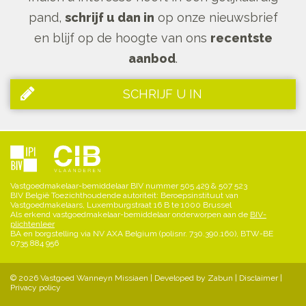
pand,
schrijf u dan in
op onze nieuwsbrief
en blijf op de hoogte van ons
recentste
aanbod
.
SCHRIJF U IN
Vastgoedmakelaar-bemiddelaar BIV nummer 505 429 & 507 523
BIV België Toezichthoudende autoriteit: Beroepsinstituut van
Vastgoedmakelaars, Luxemburgstraat 16 B te 1000 Brussel
Als erkend vastgoedmakelaar-bemiddelaar onderworpen aan de
BIV-
plichtenleer
BA en borgstelling via NV AXA Belgium (polisnr. 730.390.160), BTW-BE
0735 884 956
© 2026 Vastgoed Wanneyn Missiaen |
Developed by Zabun
|
Disclaimer
|
Privacy policy