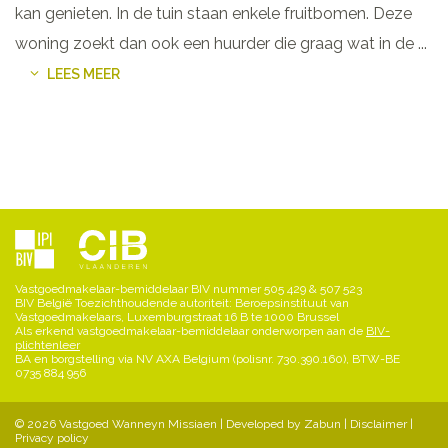
kan genieten. In de tuin staan enkele fruitbomen. Deze
woning zoekt dan ook een huurder die graag wat in de
...
LEES MEER
Vastgoedmakelaar-bemiddelaar BIV nummer 505 429 & 507 523
BIV België Toezichthoudende autoriteit: Beroepsinstituut van
Vastgoedmakelaars, Luxemburgstraat 16 B te 1000 Brussel
Als erkend vastgoedmakelaar-bemiddelaar onderworpen aan de
BIV-
plichtenleer
BA en borgstelling via NV AXA Belgium (polisnr. 730.390.160), BTW-BE
0735 884 956
© 2026 Vastgoed Wanneyn Missiaen |
Developed by Zabun
|
Disclaimer
|
Privacy policy