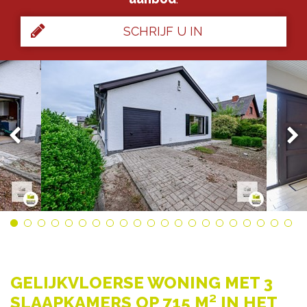
SCHRIJF U IN
GELIJKVLOERSE WONING MET 3
SLAAPKAMERS OP 715 M² IN HET