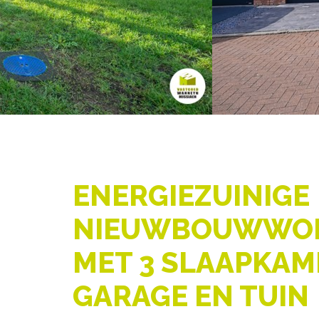
ENERGIEZUINIGE
NIEUWBOUWWO
MET 3 SLAAPKAM
GARAGE EN TUIN