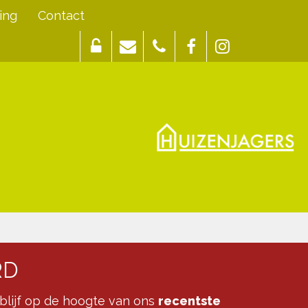
ing
Contact
RD
blijf op de hoogte van ons
recentste