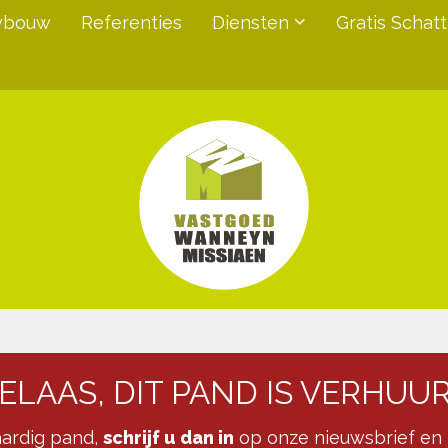
wbouw
Referenties
Diensten
Gratis Schatt
ELAAS, DIT PAND IS VERHUU
kaardig pand,
schrijf u dan in
op onze nieuwsbrief en 