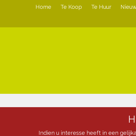
Home
Te Koop
Te Huur
Nieu
H
Indien u interesse heeft in een gelij