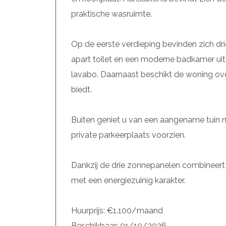
praktische wasruimte.
Op de eerste verdieping bevinden zich dr
apart toilet en een moderne badkamer ui
lavabo. Daarnaast beschikt de woning ove
biedt.
Buiten geniet u van een aangename tuin m
private parkeerplaats voorzien.
Dankzij de drie zonnepanelen combinee
met een energiezuinig karakter.
Huurprijs: €1.100/maand
Beschikbaar: 01/10/2026