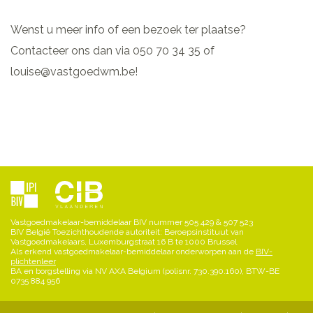
Wenst u meer info of een bezoek ter plaatse?
Contacteer ons dan via 050 70 34 35 of
louise@vastgoedwm.be!
Vastgoedmakelaar-bemiddelaar BIV nummer 505 429 & 507 523
BIV België Toezichthoudende autoriteit: Beroepsinstituut van
Vastgoedmakelaars, Luxemburgstraat 16 B te 1000 Brussel
Als erkend vastgoedmakelaar-bemiddelaar onderworpen aan de
BIV-
plichtenleer
BA en borgstelling via NV AXA Belgium (polisnr. 730.390.160), BTW-BE
0735 884 956