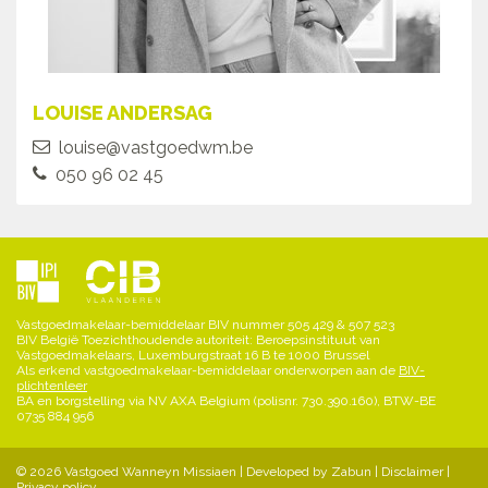
LOUISE ANDERSAG
louise@vastgoedwm.be
050 96 02 45
Vastgoedmakelaar-bemiddelaar BIV nummer 505 429 & 507 523
BIV België Toezichthoudende autoriteit: Beroepsinstituut van
Vastgoedmakelaars, Luxemburgstraat 16 B te 1000 Brussel
Als erkend vastgoedmakelaar-bemiddelaar onderworpen aan de
BIV-
plichtenleer
BA en borgstelling via NV AXA Belgium (polisnr. 730.390.160), BTW-BE
0735 884 956
© 2026 Vastgoed Wanneyn Missiaen |
Developed by Zabun
|
Disclaimer
|
Privacy policy