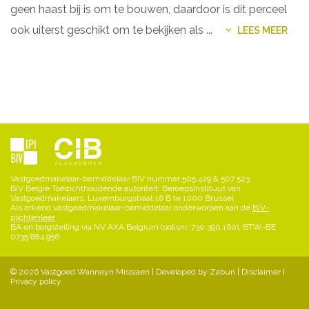
geen haast bij is om te bouwen, daardoor is dit perceel
ook uiterst geschikt om te bekijken als
...
LEES MEER
Vastgoedmakelaar-bemiddelaar BIV nummer 505 429 & 507 523
BIV België Toezichthoudende autoriteit: Beroepsinstituut van
Vastgoedmakelaars, Luxemburgstraat 16 B te 1000 Brussel
Als erkend vastgoedmakelaar-bemiddelaar onderworpen aan de
BIV-
plichtenleer
BA en borgstelling via NV AXA Belgium (polisnr. 730.390.160), BTW-BE
0735 884 956
© 2026 Vastgoed Wanneyn Missiaen |
Developed by Zabun
|
Disclaimer
|
Privacy policy