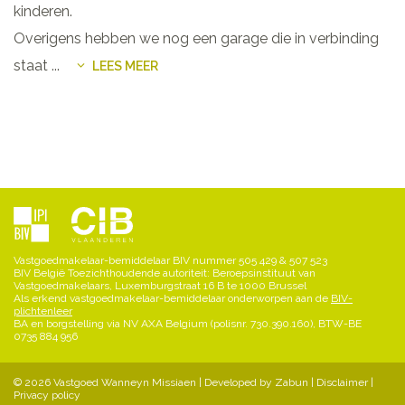
kinderen.
Overigens hebben we nog een garage die in verbinding
staat
...
LEES MEER
Vastgoedmakelaar-bemiddelaar BIV nummer 505 429 & 507 523
BIV België Toezichthoudende autoriteit: Beroepsinstituut van
Vastgoedmakelaars, Luxemburgstraat 16 B te 1000 Brussel
Als erkend vastgoedmakelaar-bemiddelaar onderworpen aan de
BIV-
plichtenleer
BA en borgstelling via NV AXA Belgium (polisnr. 730.390.160), BTW-BE
0735 884 956
© 2026 Vastgoed Wanneyn Missiaen |
Developed by Zabun
|
Disclaimer
|
Privacy policy