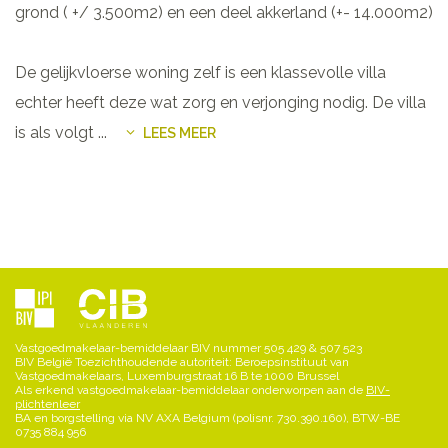
grond ( +/ 3.500m2) en een deel akkerland (+- 14.000m2)
De gelijkvloerse woning zelf is een klassevolle villa
echter heeft deze wat zorg en verjonging nodig. De villa
is als volgt
...
LEES MEER
Vastgoedmakelaar-bemiddelaar BIV nummer 505 429 & 507 523
BIV België Toezichthoudende autoriteit: Beroepsinstituut van
Vastgoedmakelaars, Luxemburgstraat 16 B te 1000 Brussel
Als erkend vastgoedmakelaar-bemiddelaar onderworpen aan de
BIV-
plichtenleer
BA en borgstelling via NV AXA Belgium (polisnr. 730.390.160), BTW-BE
0735 884 956