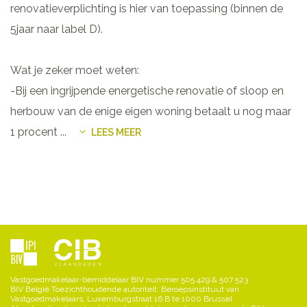
renovatieverplichting is hier van toepassing (binnen de
5jaar naar label D).
Wat je zeker moet weten:
-Bij een ingrijpende energetische renovatie of sloop en
herbouw van de enige eigen woning betaalt u nog maar
1 procent
...
LEES MEER
Vastgoedmakelaar-bemiddelaar BIV nummer 505 429 & 507 523
BIV België Toezichthoudende autoriteit: Beroepsinstituut van
Vastgoedmakelaars, Luxemburgstraat 16 B te 1000 Brussel