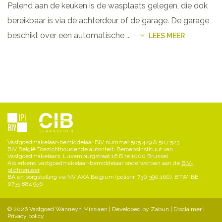
Palend aan de keuken is de wasplaats gelegen, die ook
bereikbaar is via de achterdeur of de garage. De garage
beschikt over een automatische
...
LEES MEER
Vastgoedmakelaar-bemiddelaar BIV nummer 505 429 & 507 523
BIV België Toezichthoudende autoriteit: Beroepsinstituut van
Vastgoedmakelaars, Luxemburgstraat 16 B te 1000 Brussel
Als erkend vastgoedmakelaar-bemiddelaar onderworpen aan de
BIV-
plichtenleer
BA en borgstelling via NV AXA Belgium (polisnr. 730.390.160), BTW-BE
0735 884 956
© 2026 Vastgoed Wanneyn Missiaen |
Developed by Zabun
|
Disclaimer
|
Privacy policy