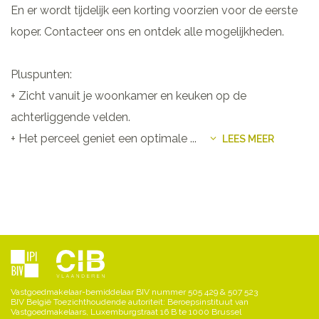
En er wordt tijdelijk een korting voorzien voor de eerste
koper. Contacteer ons en ontdek alle mogelijkheden.
Pluspunten:
+ Zicht vanuit je woonkamer en keuken op de
achterliggende velden.
+ Het perceel geniet een optimale
...
LEES MEER
Vastgoedmakelaar-bemiddelaar BIV nummer 505 429 & 507 523
BIV België Toezichthoudende autoriteit: Beroepsinstituut van
Vastgoedmakelaars, Luxemburgstraat 16 B te 1000 Brussel