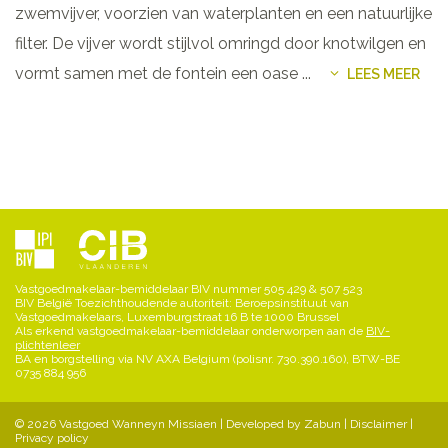
zwemvijver, voorzien van waterplanten en een natuurlijke
filter. De vijver wordt stijlvol omringd door knotwilgen en
vormt samen met de fontein een oase
...
LEES MEER
Vastgoedmakelaar-bemiddelaar BIV nummer 505 429 & 507 523
BIV België Toezichthoudende autoriteit: Beroepsinstituut van
Vastgoedmakelaars, Luxemburgstraat 16 B te 1000 Brussel
Als erkend vastgoedmakelaar-bemiddelaar onderworpen aan de
BIV-
plichtenleer
BA en borgstelling via NV AXA Belgium (polisnr. 730.390.160), BTW-BE
0735 884 956
© 2026 Vastgoed Wanneyn Missiaen |
Developed by Zabun
|
Disclaimer
|
Privacy policy