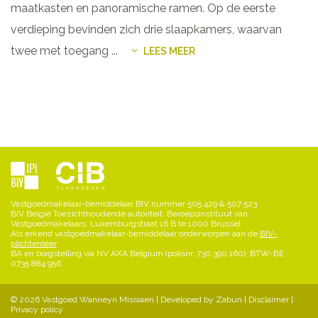
maatkasten en panoramische ramen. Op de eerste
verdieping bevinden zich drie slaapkamers, waarvan
twee met toegang
...
LEES MEER
Vastgoedmakelaar-bemiddelaar BIV nummer 505 429 & 507 523
BIV België Toezichthoudende autoriteit: Beroepsinstituut van
Vastgoedmakelaars, Luxemburgstraat 16 B te 1000 Brussel
Als erkend vastgoedmakelaar-bemiddelaar onderworpen aan de
BIV-
plichtenleer
BA en borgstelling via NV AXA Belgium (polisnr. 730.390.160), BTW-BE
0735 884 956
© 2026 Vastgoed Wanneyn Missiaen |
Developed by Zabun
|
Disclaimer
|
Privacy policy